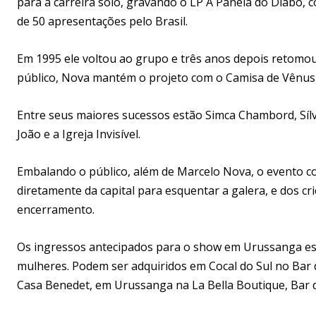
para a carreira solo, gravando o LP A Panela do Diabo, 
de 50 apresentações pelo Brasil.
Em 1995 ele voltou ao grupo e três anos depois retomou 
público, Nova mantém o projeto com o Camisa de Vênus 
Entre seus maiores sucessos estão Simca Chambord, Sílv
João e a Igreja Invisível.
Embalando o público, além de Marcelo Nova, o evento 
diretamente da capital para esquentar a galera, e dos c
encerramento.
Os ingressos antecipados para o show em Urussanga est
mulheres. Podem ser adquiridos em Cocal do Sul no Bar do
Casa Benedet, em Urussanga na La Bella Boutique, Bar de