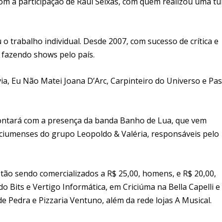
com a participação de Raul Seixas, com quem realizou uma t
o trabalho individual. Desde 2007, com sucesso de crítica e
fazendo shows pelo país.
ia, Eu Não Matei Joana D’Arc, Carpinteiro do Universo e Pas
contará com a presença da banda Banho de Lua, que vem
riciumenses do grupo Leopoldo & Valéria, responsáveis pelo
ão sendo comercializados a R$ 25,00, homens, e R$ 20,00,
 Bits e Vertigo Informática, em Criciúma na Bella Capelli e
 Pedra e Pizzaria Ventuno, além da rede lojas A Musical.