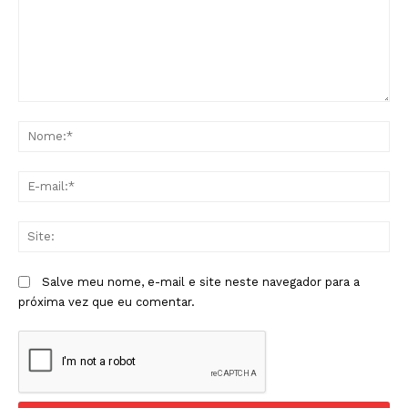
Comentário:
No
E-
mai
Sit
Salve meu nome, e-mail e site neste navegador para a
próxima vez que eu comentar.