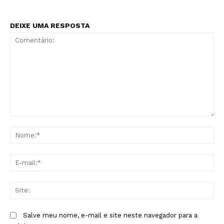
DEIXE UMA RESPOSTA
Comentário:
No
E-
mai
Sit
Salve meu nome, e-mail e site neste navegador para a