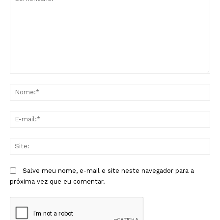
Comentário:
No
E-
mai
Sit
Salve meu nome, e-mail e site neste navegador para a
próxima vez que eu comentar.