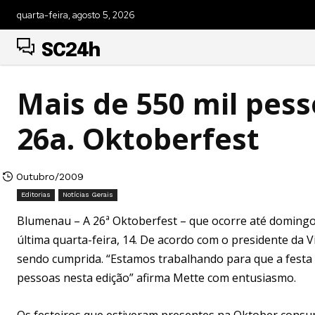
quarta-feira, agosto 5, 2026
SC24h
Mais de 550 mil pes
26a. Oktoberfest
Outubro/2009
Editorias
Notícias Gerais
Blumenau – A 26ª Oktoberfest – que ocorre até domingo, 
última quarta-feira, 14. De acordo com o presidente da V
sendo cumprida. “Estamos trabalhando para que a festa 
pessoas nesta edição” afirma Mette com entusiasmo.
Os festeiros que estiveram presentes na Oktober consumi