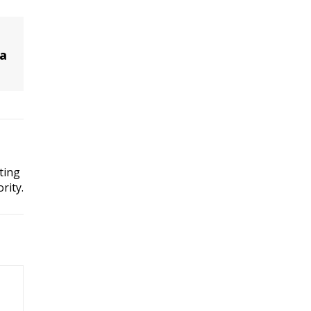
da
ting
rity.