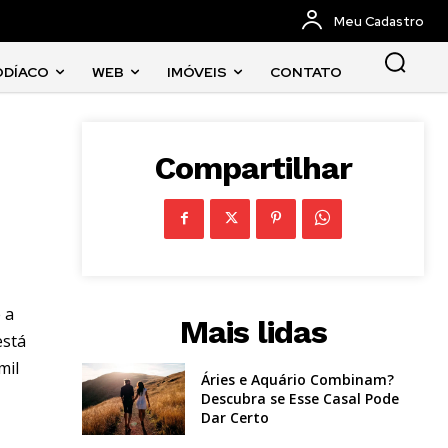
Meu Cadastro
ODÍACO
WEB
IMÓVEIS
CONTATO
Compartilhar
 a
Mais lidas
está
mil
Áries e Aquário Combinam?
Descubra se Esse Casal Pode
Dar Certo