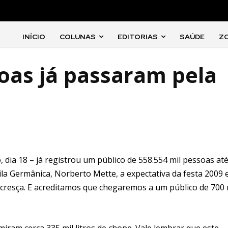
INÍCIO
COLUNAS
EDITORIAS
SAÚDE
Z
soas já passaram pela
dia 18 – já registrou um público de 558.554 mil pessoas até
ila Germânica, Norberto Mette, a expectativa da festa 2009 
cresça. E acreditamos que chegaremos a um público de 700 
ram cerca 335 mil litros de chope. Vale lembrar que este