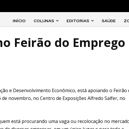
INÍCIO
COLUNAS
EDITORIAS
SAÚDE
Z
 no Feirão do Emprego
egração e Desenvolvimento Econômico, está apoiando o Feirão
 6 de novembro, no Centro de Exposições Alfredo Salfer, no
 quem está procurando uma vaga ou recolocação no mercad
go de diversas empresas, em um único lugar e para toda a