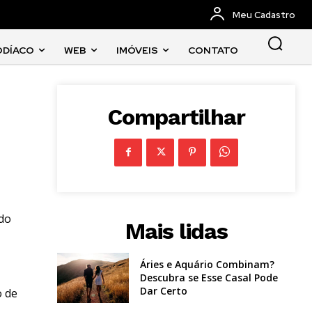
Meu Cadastro
ODÍACO
WEB
IMÓVEIS
CONTATO
Compartilhar
 do
Mais lidas
Áries e Aquário Combinam?
Descubra se Esse Casal Pode
Dar Certo
o de