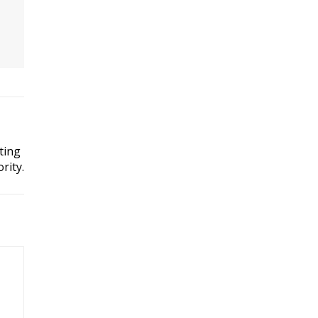
ting
rity.