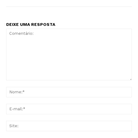
DEIXE UMA RESPOSTA
Comentário:
No
E-
mai
Sit