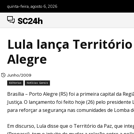
quinta-feira, agosto 6, 2026
SC24h
Lula lança Territóri
Alegre
Junho/2009
Editorias
Notícias Gerais
Brasília – Porto Alegre (RS) foi a primeira capital da Re
Justiça. O lançamento foi feito hoje (26) pelo presidente
para reforçar a segurança nas comunidades de Lomba do
Em discurso, Lula disse que o Território da Paz, que i
(Pronasci), tem o intuito de mudar a relação entre a pol