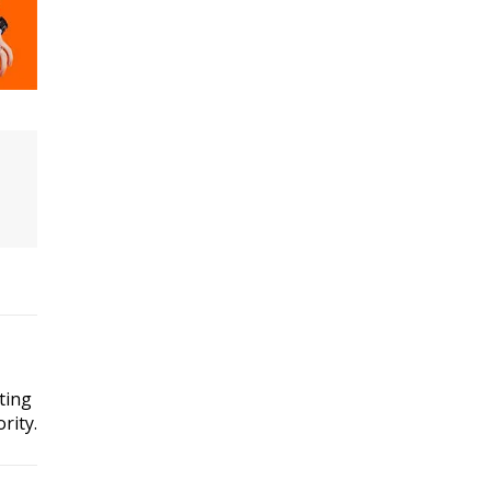
ting
rity.