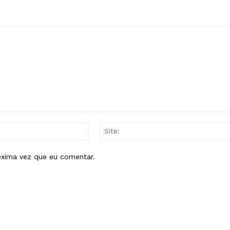
E-
mail:*
óxima vez que eu comentar.