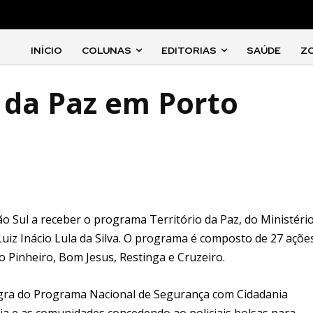
INÍCIO
COLUNAS
EDITORIAS
SAÚDE
Z
o da Paz em Porto
gião Sul a receber o programa Território da Paz, do Ministéri
 Luiz Inácio Lula da Silva. O programa é composto de 27 açõe
 Pinheiro, Bom Jesus, Restinga e Cruzeiro.
ntegra do Programa Nacional de Segurança com Cidadania
ícia e as comunidades concedendo ao policiais bolsas para