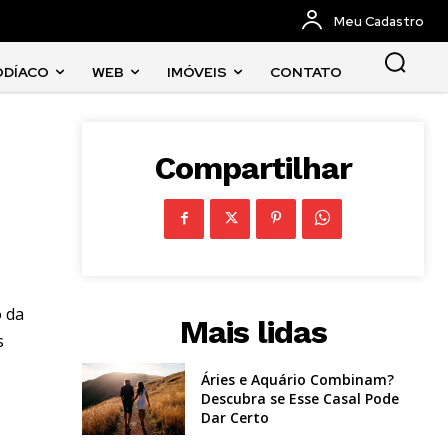
Meu Cadastro
ODÍACO
WEB
IMÓVEIS
CONTATO
Compartilhar
o da
Mais lidas
s
Áries e Aquário Combinam?
Descubra se Esse Casal Pode
Dar Certo