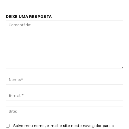
DEIXE UMA RESPOSTA
Comentário:
No
E-
mai
Sit
Salve meu nome, e-mail e site neste navegador para a