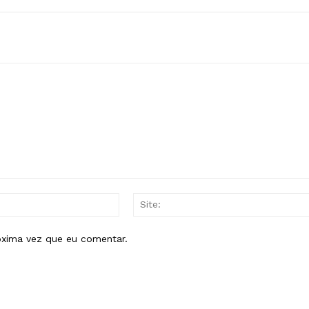
E-
mail:*
óxima vez que eu comentar.