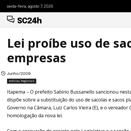
sexta-feira, agosto 7, 2026
SC24h
Lei proíbe uso de sa
empresas
Junho/2009
Notícias Regionais
Itapema – O prefeito Sabino Bussanello sancionou nesta
dispõe sobre a substituição do uso de sacolas e sacos p
Governo na Câmara, Luiz Carlos Vieira (E), e o vereador 
homologação da nova lei.
Com a aprovação do projeto pelo Legislativo e a sanção 