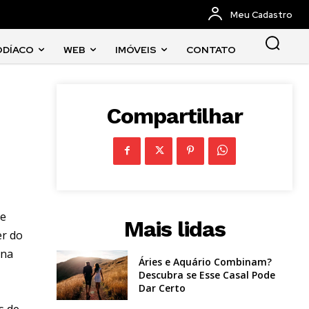
Meu Cadastro
ODÍACO
WEB
IMÓVEIS
CONTATO
Compartilhar
ue
Mais lidas
er do
 na
Áries e Aquário Combinam?
Descubra se Esse Casal Pode
Dar Certo
s de