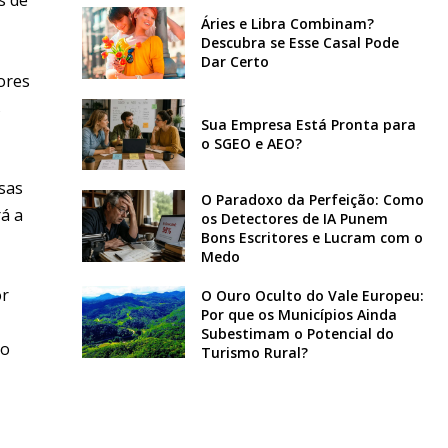
Áries e Libra Combinam?
Descubra se Esse Casal Pode
Dar Certo
cores
s
Sua Empresa Está Pronta para
o SGEO e AEO?
esas
O Paradoxo da Perfeição: Como
á a
os Detectores de IA Punem
Bons Escritores e Lucram com o
Medo
or
O Ouro Oculto do Vale Europeu:
Por que os Municípios Ainda
Subestimam o Potencial do
ao
Turismo Rural?