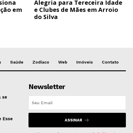
siona
Alegria para Tereceira Idade
ação em
e Clubes de Mães em Arroio
do Silva
s
Saúde
Zodíaco
Web
Imóveis
Contato
Newsletter
 se
e Esse
ASSINAR