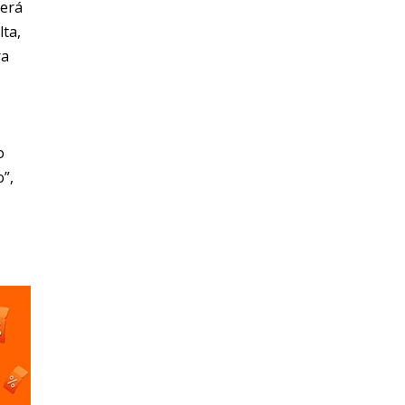
verá
lta,
ra
o
”,