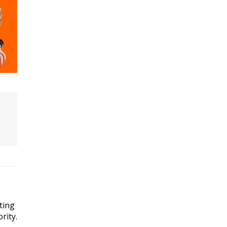
ting
rity.