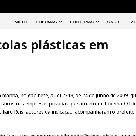
INÍCIO
COLUNAS
EDITORIAS
SAÚDE
Z
colas plásticas em
 manhã, no gabinete, a Lei 2718, de 24 de junho de 2009, q
lásticos nas empresas privadas que atuam em Itapema. O líd
Giliard Reis, autores da indicação, acompanharam o prefeito
do Executivo, as empresas não poderão mais distribuir saco