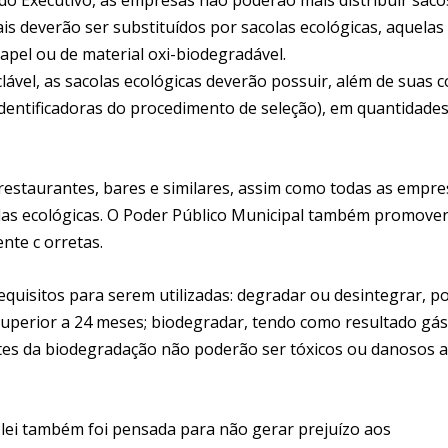
ais deverão ser substituídos por sacolas ecológicas, aquelas
apel ou de material oxi-biodegradável.
iclável, as sacolas ecológicas deverão possuir, além de suas 
(identificadoras do procedimento de seleção), em quantidade
, restaurantes, bares e similares, assim como todas as empr
colas ecológicas. O Poder Público Municipal também promover
nte c orretas.
uisitos para serem utilizadas: degradar ou desintegrar, p
perior a 24 meses; biodegradar, tendo como resultado gás
ntes da biodegradação não poderão ser tóxicos ou danosos 
lei também foi pensada para não gerar prejuízo aos