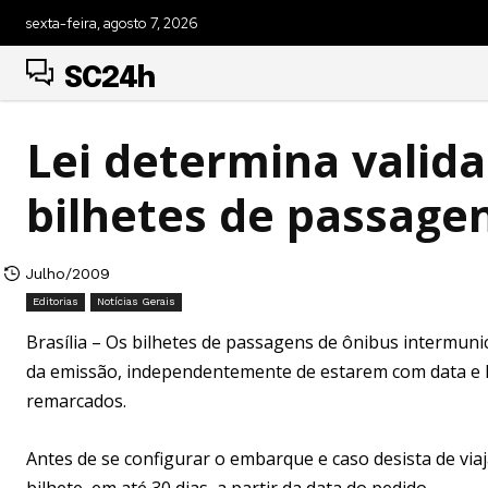
sexta-feira, agosto 7, 2026
SC24h
Lei determina valid
bilhetes de passage
Julho/2009
Editorias
Notícias Gerais
Brasília – Os bilhetes de passagens de ônibus intermunici
da emissão, independentemente de estarem com data e h
remarcados.
Antes de se configurar o embarque e caso desista de via
bilhete, em até 30 dias, a partir da data do pedido.