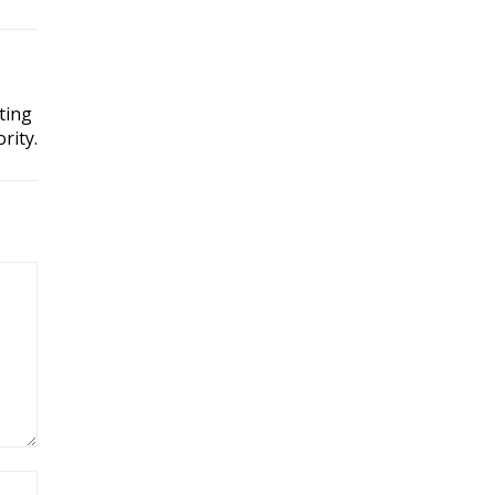
ting
rity.
Site: