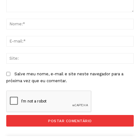
Comentário:
No
E-
mai
Sit
Salve meu nome, e-mail e site neste navegador para a
próxima vez que eu comentar.