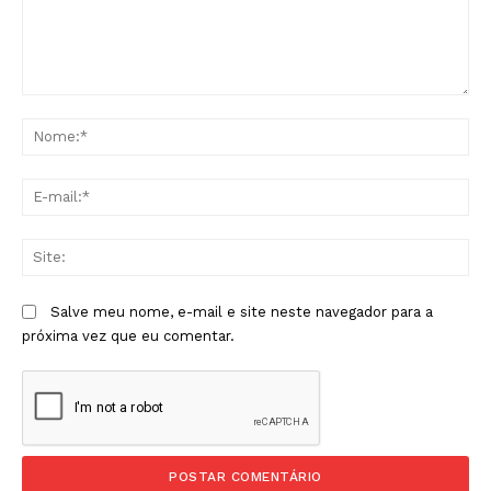
Comentário:
No
E-
mai
Sit
Salve meu nome, e-mail e site neste navegador para a
próxima vez que eu comentar.