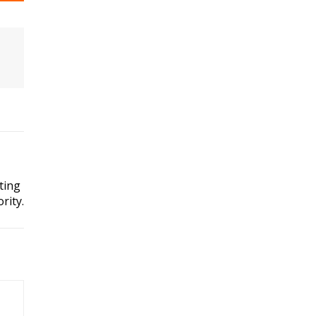
ting
rity.