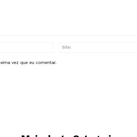
E-
mail:*
óxima vez que eu comentar.