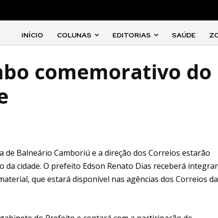
INÍCIO
COLUNAS
EDITORIAS
SAÚDE
Z
imbo comemorativo do
e
ra de Balneário Camboriú e a direção dos Correios estarão
o da cidade. O prefeito Edson Renato Dias receberá integra
material, que estará disponível nas agências dos Correios da
gabinete do Prefeito e contará com a participação de