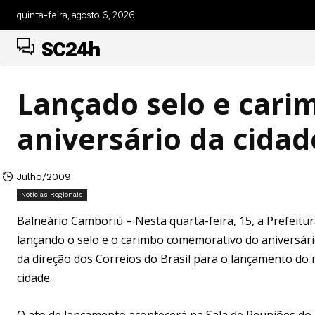
quinta-feira, agosto 6, 2026
SC24h
Lançado selo e car
aniversário da cidad
Julho/2009
Notícias Regionais
Balneário Camboriú – Nesta quarta-feira, 15, a Prefeitu
lançando o selo e o carimbo comemorativo do aniversári
da direção dos Correios do Brasil para o lançamento do 
cidade.
O ato de lançamento acontecerá na Sala de Reuniões do 