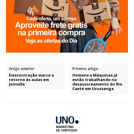
Artigo anterior
Próximo artigo
Descontração marca o
Homens e Máquinas já
retorno às aulas em
estão trabalhando no
Joinville
desassoreamento do Rio
Caeté em Urussanga