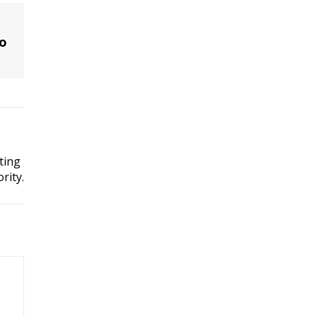
do
ting
rity.