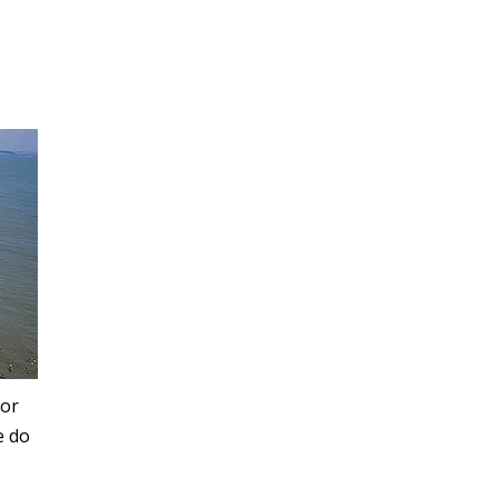
por
e do