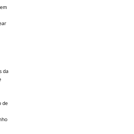
gem
ear
s da
e
o de
inho