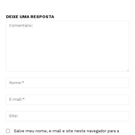
DEIXE UMA RESPOSTA
Comentário:
No
E-
mai
Sit
Salve meu nome, e-mail e site neste navegador para a