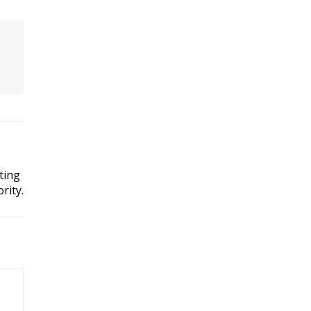
ting
rity.