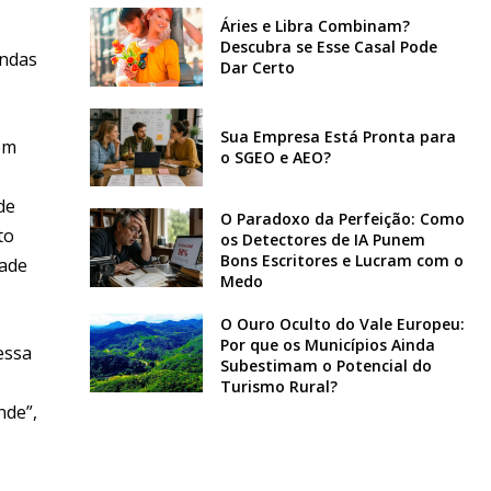
Áries e Libra Combinam?
Descubra se Esse Casal Pode
andas
Dar Certo
Sua Empresa Está Pronta para
em
o SGEO e AEO?
de
O Paradoxo da Perfeição: Como
to
os Detectores de IA Punem
Bons Escritores e Lucram com o
dade
Medo
O Ouro Oculto do Vale Europeu:
Por que os Municípios Ainda
essa
Subestimam o Potencial do
Turismo Rural?
nde”,