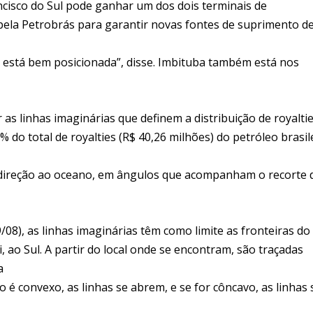
cisco do Sul pode ganhar um dos dois terminais de
s pela Petrobrás para garantir novas fontes de suprimento d
a está bem posicionada”, disse. Imbituba também está nos
 as linhas imaginárias que definem a distribuição de royaltie
 do total de royalties (R$ 40,26 milhões) do petróleo brasile
m direção ao oceano, em ângulos que acompanham o recorte 
9/08), as linhas imaginárias têm como limite as fronteiras do
 ao Sul. A partir do local onde se encontram, são traçadas
a
o é convexo, as linhas se abrem, e se for côncavo, as linhas 