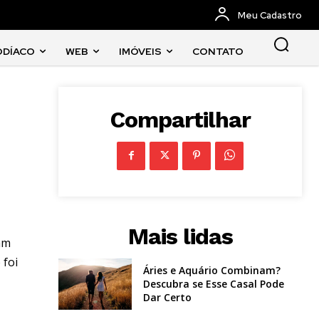
Meu Cadastro
ODÍACO
WEB
IMÓVEIS
CONTATO
Compartilhar
Mais lidas
jam
 foi
Áries e Aquário Combinam?
Descubra se Esse Casal Pode
Dar Certo