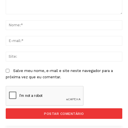
Comentário:
No
E-
mai
Sit
Salve meu nome, e-mail e site neste navegador para a
próxima vez que eu comentar.