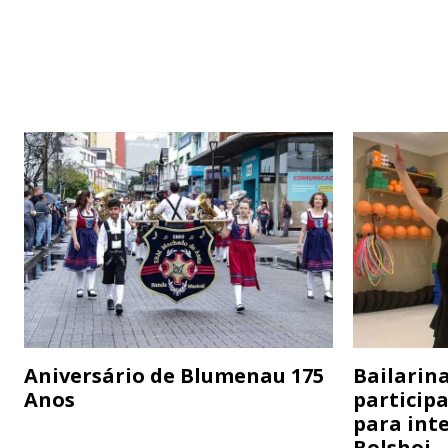
Aniversário de Blumenau 175
Bailarina
Anos
particip
para inte
Bolshoi