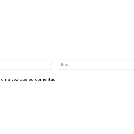
E-
mail:*
óxima vez que eu comentar.