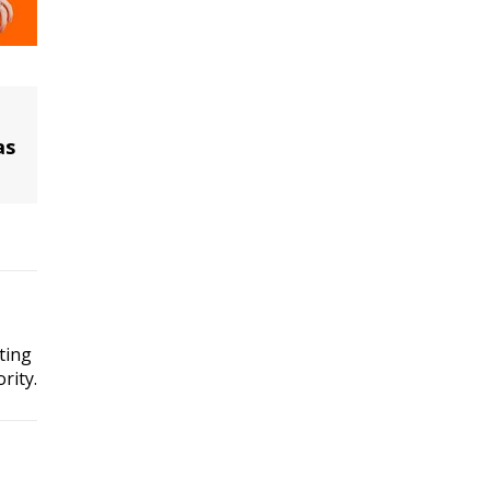
as
ting
rity.