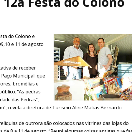
 12a Festa do Colono
esta do Colono e
9,10 e 11 de agosto
tativa de receber
o Paço Municipal, que
lores, bromélias e
úblico. “As pedras
idade das Pedras”,
”, revela a diretora de Turismo Aline Matias Bernardo.
elíquias de outrora são colocados nas vitrines das lojas do
s de 8 a 11 de agosto. “Reuni algumas coisas antigas que f