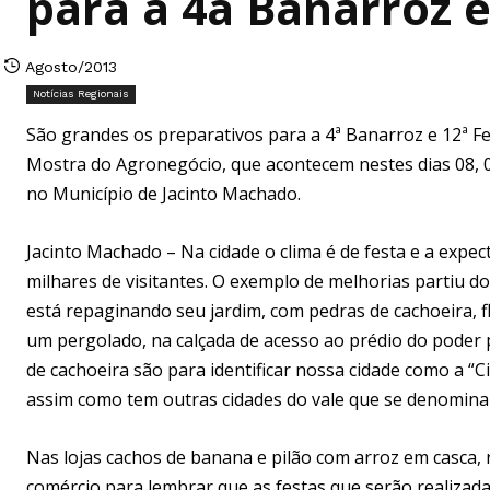
para a 4a Banarroz e
Agosto/2013
Notícias Regionais
São grandes os preparativos para a 4ª Banarroz e 12ª F
Mostra do Agronegócio, que acontecem nestes dias 08, 0
no Município de Jacinto Machado.
Jacinto Machado – Na cidade o clima é de festa e a expec
milhares de visitantes. O exemplo de melhorias partiu d
está repaginando seu jardim, com pedras de cachoeira, f
um pergolado, na calçada de acesso ao prédio do poder p
de cachoeira são para identificar nossa cidade como a “C
assim como tem outras cidades do vale que se denominam
Nas lojas cachos de banana e pilão com arroz em casca, r
comércio para lembrar que as festas que serão realizada