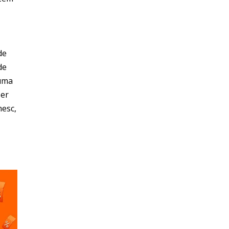
de
de
 uma
ser
mesc,