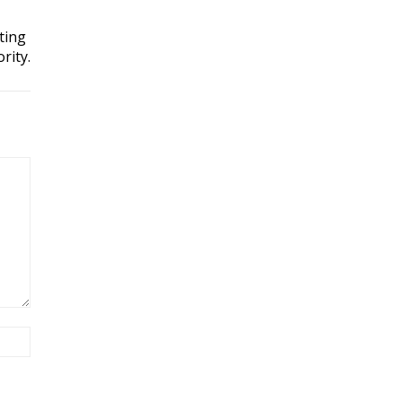
ting
rity.
Site: