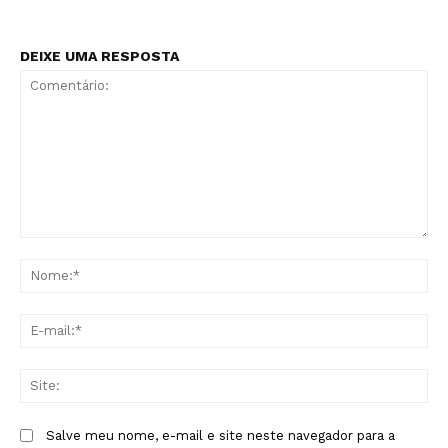
DEIXE UMA RESPOSTA
Comentário:
No
E-
mai
Sit
Salve meu nome, e-mail e site neste navegador para a