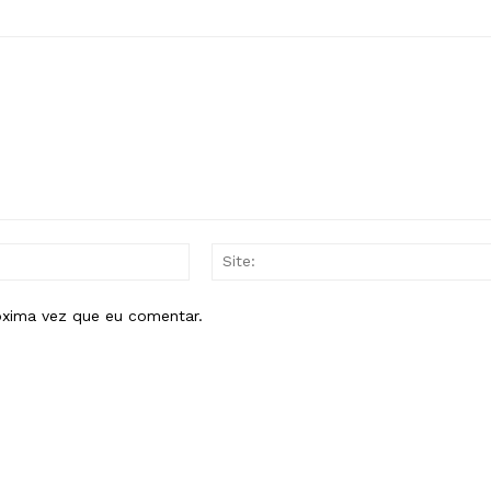
E-
mail:*
óxima vez que eu comentar.