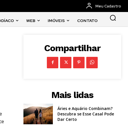
Meu Cadastro
ODÍACO
WEB
IMÓVEIS
CONTATO
Compartilhar
Mais lidas
Áries e Aquário Combinam?
e
Descubra se Esse Casal Pode
Dar Certo
ce