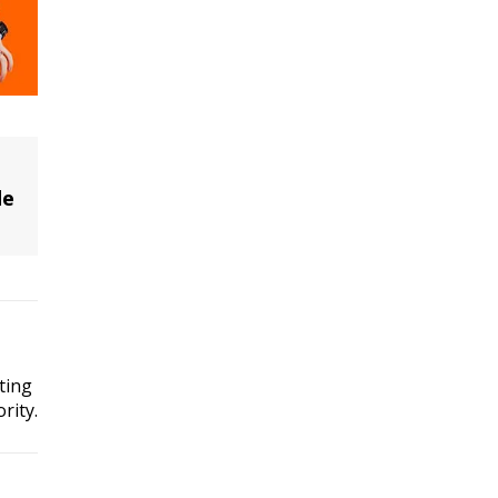
de
ting
rity.