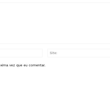
E-
mail:*
óxima vez que eu comentar.