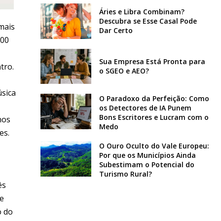
Áries e Libra Combinam?
Descubra se Esse Casal Pode
mais
Dar Certo
800
Sua Empresa Está Pronta para
tro.
o SGEO e AEO?
úsica
O Paradoxo da Perfeição: Como
os Detectores de IA Punem
Bons Escritores e Lucram com o
nos
Medo
es.
O Ouro Oculto do Vale Europeu:
Por que os Municípios Ainda
Subestimam o Potencial do
Turismo Rural?
ês
e
o do