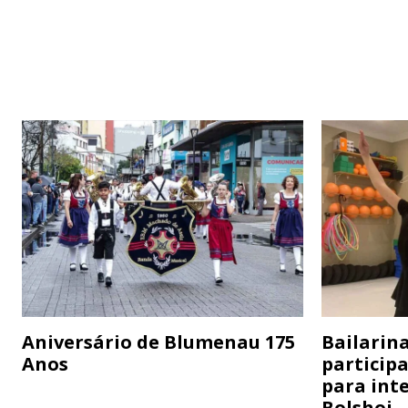
Aniversário de Blumenau 175
Bailarina
Anos
particip
para inte
Bolshoi