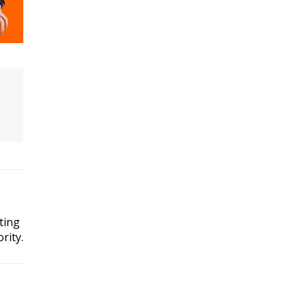
ting
rity.