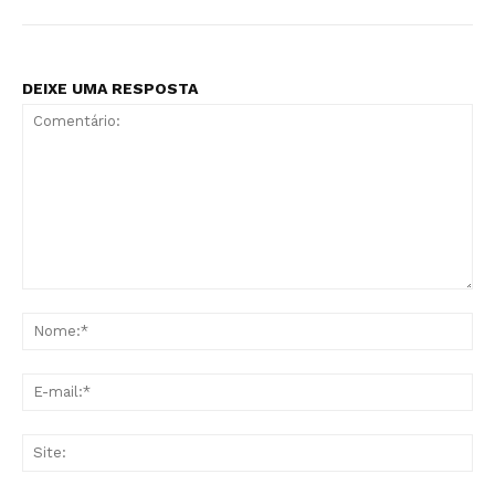
DEIXE UMA RESPOSTA
Comentário:
No
E-
mai
Sit