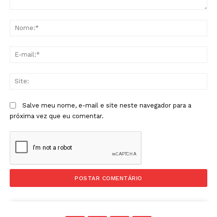
Comentário:
No
E-
mai
Sit
Salve meu nome, e-mail e site neste navegador para a
próxima vez que eu comentar.