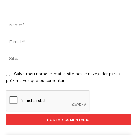
Comentário:
No
E-
mai
Sit
Salve meu nome, e-mail e site neste navegador para a
próxima vez que eu comentar.