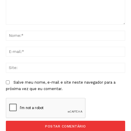
Comentário:
No
E-
mai
Sit
Salve meu nome, e-mail e site neste navegador para a
próxima vez que eu comentar.