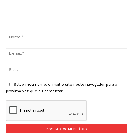
Comentário:
No
E-
mai
Sit
Salve meu nome, e-mail e site neste navegador para a
próxima vez que eu comentar.