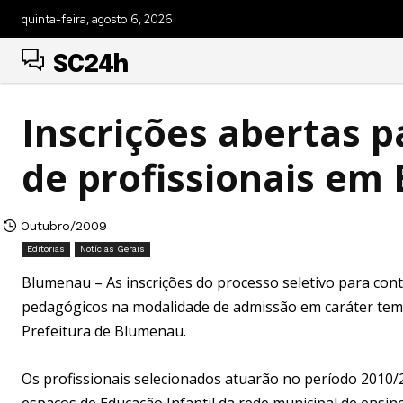
quinta-feira, agosto 6, 2026
SC24h
Inscrições abertas p
de profissionais em
Outubro/2009
Editorias
Notícias Gerais
Blumenau – As inscrições do processo seletivo para co
pedagógicos na modalidade de admissão em caráter tempo
Prefeitura de Blumenau.
Os profissionais selecionados atuarão no período 2010/2
espaços de Educação Infantil da rede municipal de ensino