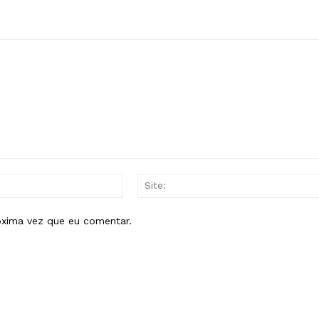
E-
mail:*
óxima vez que eu comentar.