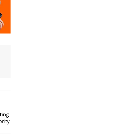
ting
rity.