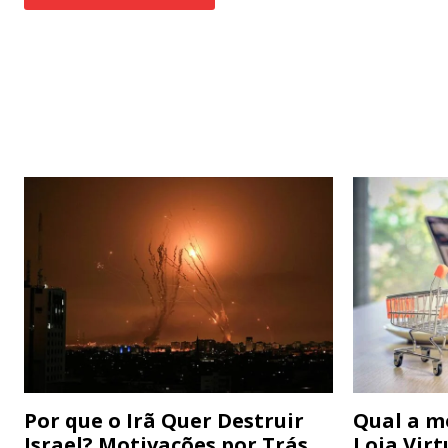
Por que o Irã Quer Destruir
Qual a m
Israel? Motivações por Trás
Loja Virt