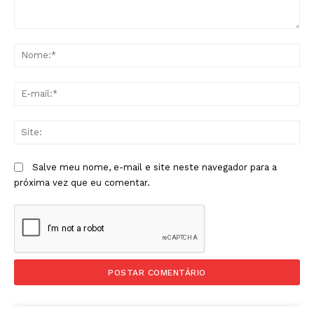
Comentário:
No
E-
mai
Sit
Salve meu nome, e-mail e site neste navegador para a
próxima vez que eu comentar.