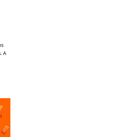
os
. A