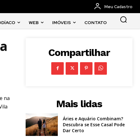
Meu Cadastro
ODÍACO
WEB
IMÓVEIS
CONTATO
na
Compartilhar
e na
Mais lidas
Vila
Áries e Aquário Combinam?
Descubra se Esse Casal Pode
Dar Certo