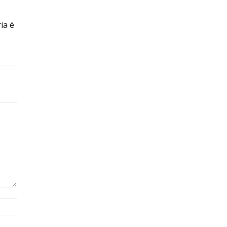
ia é
Site: