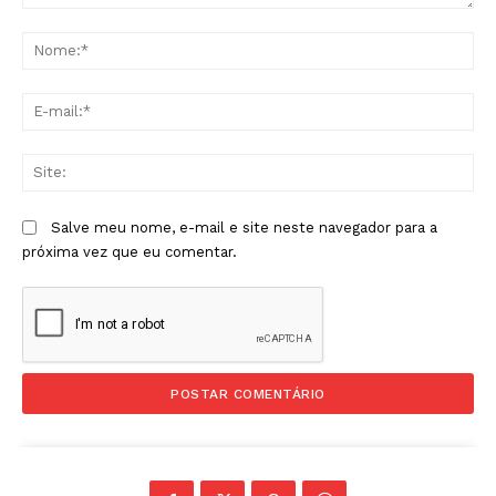
Comentário:
No
E-
mai
Sit
Salve meu nome, e-mail e site neste navegador para a
próxima vez que eu comentar.