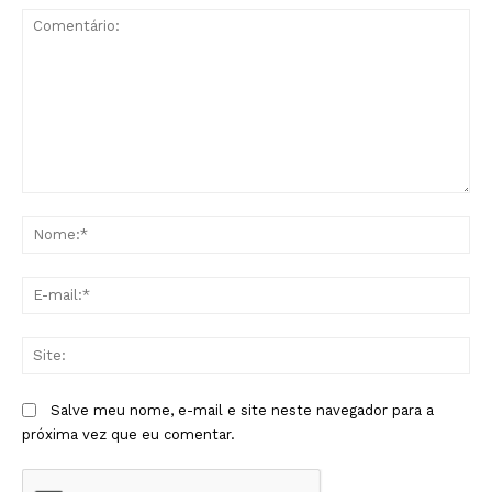
Comentário:
No
E-
mai
Sit
Salve meu nome, e-mail e site neste navegador para a
próxima vez que eu comentar.