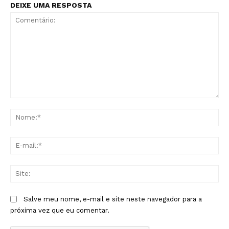
DEIXE UMA RESPOSTA
Comentário:
No
E-
mai
Sit
Salve meu nome, e-mail e site neste navegador para a
próxima vez que eu comentar.