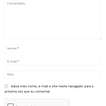
Comentário:
No
E-
mai
Sit
Salve meu nome, e-mail e site neste navegador para a
próxima vez que eu comentar.