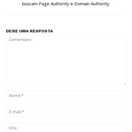
buscam Page Authority e Domain Authority.
DEIXE UMA RESPOSTA
Comentário:
No
E-
mai
Sit