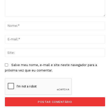
Comentário:
No
E-
mai
Sit
Salve meu nome, e-mail e site neste navegador para a
próxima vez que eu comentar.