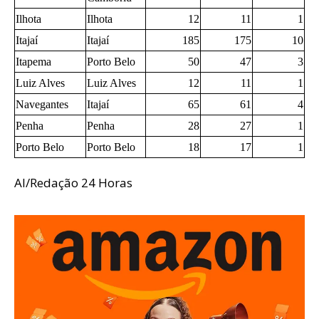
Ilhota
Ilhota
12
11
1
Itajaí
Itajaí
185
175
10
Itapema
Porto Belo
50
47
3
Luiz Alves
Luiz Alves
12
11
1
Navegantes
Itajaí
65
61
4
Penha
Penha
28
27
1
Porto Belo
Porto Belo
18
17
1
AI/Redação 24 Horas