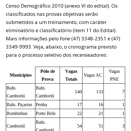
Censo Demográfico 2010 (anexo VI do edital). Os
classificados nas provas objetivas serão
submetidos a um treinamento, com caráter
eliminatório e classificatório (item 11 do Edital).
Mais informações pelo fone (47) 3348-2351 e (47)
3349-9993. Veja, abaixo, o cronograma previsto
para o processo seletivo dos recenseadores:
Pólo de
Vagas
Vagas
Municípios
Vagas AC
Prova
Totais
PNE
Baln.
Baln.
140
133
7
Camboriú
Camboriú
Baln. Piçarras
Penha
17
16
1
Bombinhas
Porto Belo
22
21
1
Baln.
Camboriú
54
51
3
Camboriú