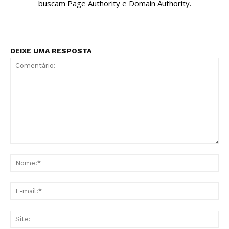
buscam Page Authority e Domain Authority.
DEIXE UMA RESPOSTA
Comentário:
No
E-
mai
Sit