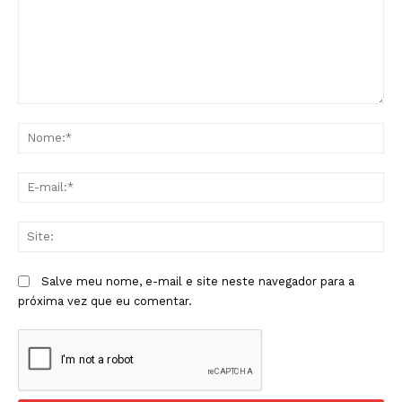
Comentário:
No
E-
mai
Sit
Salve meu nome, e-mail e site neste navegador para a
próxima vez que eu comentar.