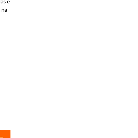
las e
s na