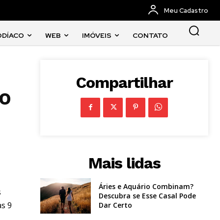
Meu Cadastro
ODÍACO
WEB
IMÓVEIS
CONTATO
Compartilhar
no
Mais lidas
Áries e Aquário Combinam?
s
Descubra se Esse Casal Pode
as 9
Dar Certo