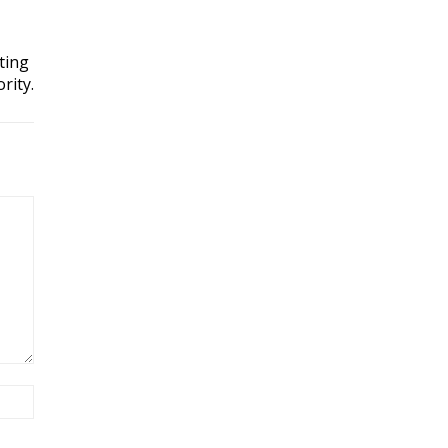
ting
rity.
Site: