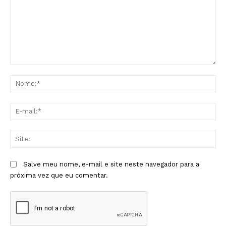
Comentário:
No
E-
mai
Sit
Salve meu nome, e-mail e site neste navegador para a
próxima vez que eu comentar.