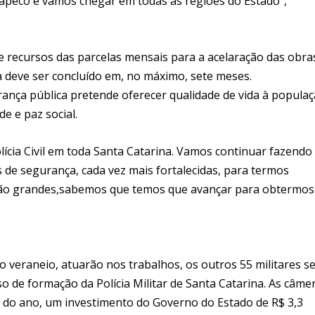
pecó e vamos chegar em todas as regiões do Estado”,
recursos das parcelas mensais para a acelaração das obra
a deve ser concluído em, no máximo, sete meses.
nça pública pretende oferecer qualidade de vida à populaç
e e paz social.
lícia Civil em toda Santa Catarina. Vamos continuar fazendo
 de segurança, cada vez mais fortalecidas, para termos
s são grandes,sabemos que temos que avançar para obtermos
veraneio, atuarão nos trabalhos, os outros 55 militares s
 de formação da Polícia Militar de Santa Catarina. As câme
l do ano, um investimento do Governo do Estado de R$ 3,3