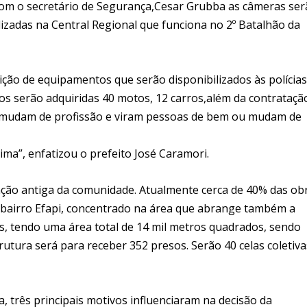
 com o secretário de Segurança,Cesar Grubba as câmeras se
izadas na Central Regional que funciona no 2º Batalhão da
sição de equipamentos que serão disponibilizados às polícias
s serão adquiridas 40 motos, 12 carros,além da contrataçã
os mudam de profissão e viram pessoas de bem ou mudam de
ma”, enfatizou o prefeito José Caramori.
ação antiga da comunidade. Atualmente cerca de 40% das ob
no bairro Efapi, concentrado na área que abrange também a
es, tendo uma área total de 14 mil metros quadrados, sendo
rutura será para receber 352 presos. Serão 40 celas coletiva
, três principais motivos influenciaram na decisão da