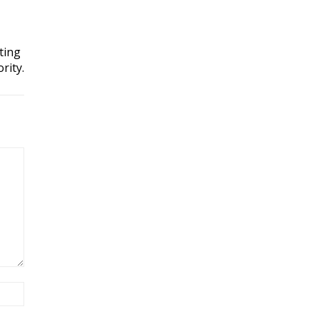
ting
rity.
Site: