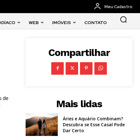
Meu Cadastro
ODÍACO
WEB
IMÓVEIS
CONTATO
Compartilhar
s de
Mais lidas
r
Áries e Aquário Combinam?
Descubra se Esse Casal Pode
Dar Certo