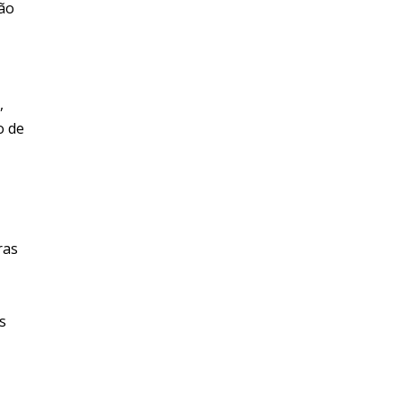
rão
,
o de
ras
s