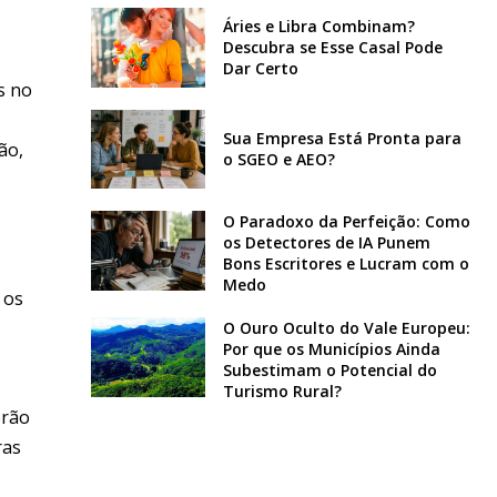
Áries e Libra Combinam?
Descubra se Esse Casal Pode
Dar Certo
s no
Sua Empresa Está Pronta para
ão,
o SGEO e AEO?
O Paradoxo da Perfeição: Como
os Detectores de IA Punem
Bons Escritores e Lucram com o
Medo
 os
O Ouro Oculto do Vale Europeu:
Por que os Municípios Ainda
Subestimam o Potencial do
Turismo Rural?
erão
ras