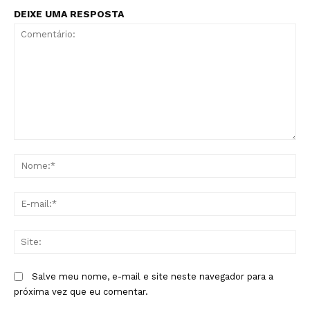
DEIXE UMA RESPOSTA
Comentário:
No
E-
mai
Sit
Salve meu nome, e-mail e site neste navegador para a
próxima vez que eu comentar.