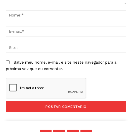
Comentário:
No
E-
mai
Sit
Salve meu nome, e-mail e site neste navegador para a
próxima vez que eu comentar.