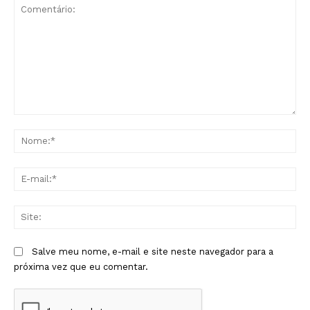
Comentário:
No
E-
mai
Sit
Salve meu nome, e-mail e site neste navegador para a
próxima vez que eu comentar.