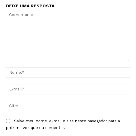
DEIXE UMA RESPOSTA
Comentário:
No
E-
mai
Sit
Salve meu nome, e-mail e site neste navegador para a
próxima vez que eu comentar.