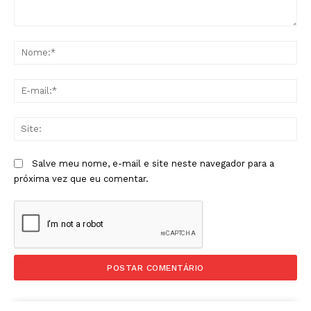
Comentário:
No
E-
mai
Sit
Salve meu nome, e-mail e site neste navegador para a
próxima vez que eu comentar.