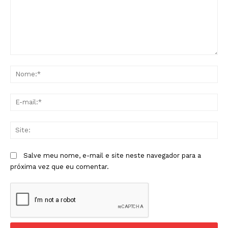
Comentário:
No
E-
mai
Sit
Salve meu nome, e-mail e site neste navegador para a
próxima vez que eu comentar.