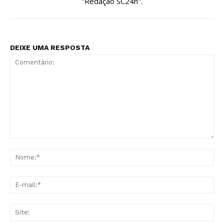
"Redação SC24h".
DEIXE UMA RESPOSTA
Comentário:
No
E-
mai
Sit